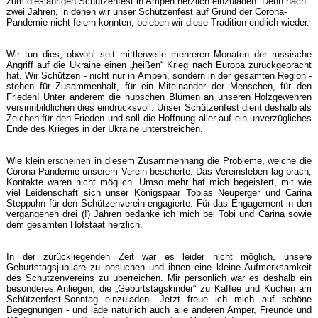
zum diesjährigen Schützenfest in Ampen herzlich einzuladen. Denn nach
zwei Jahren, in denen wir unser Schützenfest auf Grund der Corona-
Pandemie nicht feiern konnten, beleben wir diese Tradition endlich wieder.
Wir tun dies, obwohl seit mittlerweile mehreren Monaten der russische
Angriff auf die Ukraine einen „heißen“ Krieg nach Europa zurückgebracht
hat. Wir Schützen - nicht nur in Ampen, sondern in der gesamten Region -
stehen für Zusammenhalt, für ein Miteinander der Menschen, für den
Frieden! Unter anderem die hübschen Blumen an unseren Holzgewehren
versinnbildlichen dies eindrucksvoll. Unser Schützenfest dient deshalb als
Zeichen für den Frieden und soll die Hoffnung aller auf ein unverzügliches
Ende des Krieges in der Ukraine unterstreichen.
Wie klein
in diesem Zusammenhang die Probleme, welche die
erscheinen
Corona-Pandemie unserem Verein bescherte. Das Vereinsleben lag brach,
Kontakte waren nicht möglich. Umso mehr hat mich begeistert, mit wie
viel Leidenschaft sich unser Königspaar Tobias Neuperger und Carina
Steppuhn für den Schützenverein engagierte. Für das Engagement in den
vergangenen drei (!) Jahren bedanke ich mich bei Tobi und Carina sowie
dem gesamten Hofstaat herzlich.
In der zurückliegenden Zeit war es leider nicht möglich, unsere
Geburtstagsjubilare zu besuchen und ihnen eine kleine Aufmerksamkeit
des Schützenvereins zu überreichen. Mir persönlich war es deshalb ein
besonderes Anliegen, die „Geburtstagskinder“ zu Kaffee und Kuchen am
Schützenfest-Sonntag einzuladen. Jetzt freue ich mich auf schöne
Begegnungen - und lade natürlich auch alle anderen Amper, Freunde und