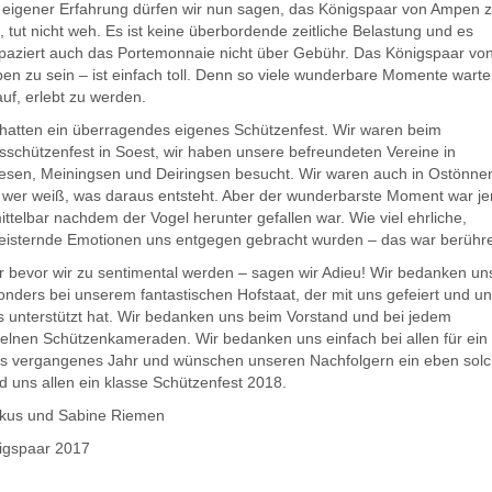
 eigener Erfahrung dürfen wir nun sagen, das Königspaar von Ampen 
, tut nicht weh. Es ist keine überbordende zeitliche Belastung und es
apaziert auch das Portemonnaie nicht über Gebühr. Das Königspaar vo
en zu sein – ist einfach toll. Denn so viele wunderbare Momente wart
uf, erlebt zu werden.
 hatten ein überragendes eigenes Schützenfest. Wir waren beim
sschützenfest in Soest, wir haben unsere befreundeten Vereine in
esen, Meiningsen und Deiringsen besucht. Wir waren auch in Ostönne
 wer weiß, was daraus entsteht. Aber der wunderbarste Moment war je
ttelbar nachdem der Vogel herunter gefallen war. Wie viel ehrliche,
eisternde Emotionen uns entgegen gebracht wurden – das war berühr
r bevor wir zu sentimental werden – sagen wir Adieu! Wir bedanken un
nders bei unserem fantastischen Hofstaat, der mit uns gefeiert und u
ts unterstützt hat. Wir bedanken uns beim Vorstand und bei jedem
zelnen Schützenkameraden. Wir bedanken uns einfach bei allen für ein
les vergangenes Jahr und wünschen unseren Nachfolgern ein eben sol
d uns allen ein klasse Schützenfest 2018.
kus und Sabine Riemen
igspaar 2017