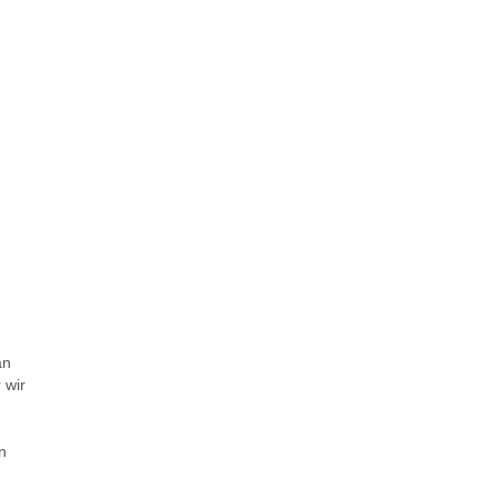
an
 wir
n