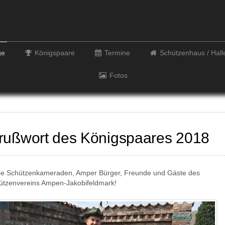
ge
Königspaare
Termine
Schützenhaus / Hal
Fotos
rußwort des Königspaares 2018
be Schützenkameraden, Amper Bürger, Freunde und Gäste des
ützenvereins Ampen-Jakobifeldmark!