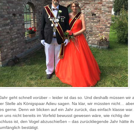
Jahr geht schnell vorüber – leider ist das so. Und deshalb müssen wir 
er Stelle als Königspaar Adieu sagen. Na klar, wir müssten nicht… aber
es gerne. Denn wir blicken auf ein Jahr zurück, das einfach klasse war.
 uns nicht bereits im Vorfeld bewusst gewesen wäre, wie richtig der
chluss ist, den Vogel abzuschießen – das zurückliegende Jahr hätte ih
 umfänglich bestätigt.