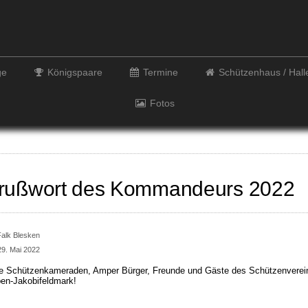
ge
Königspaare
Termine
Schützenhaus / Hal
Fotos
rußwort des Kommandeurs 2022
Falk Blesken
29. Mai 2022
e Schützenkameraden, Amper Bürger, Freunde und Gäste des Schützenverei
en-Jakobifeldmark!