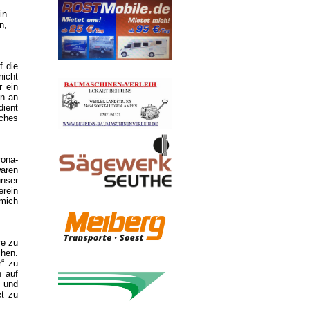
in
n,
f die
nicht
r ein
en an
dient
iches
ona-
waren
unser
rein
 mich
re zu
chen.
r“ zu
h auf
 und
et zu