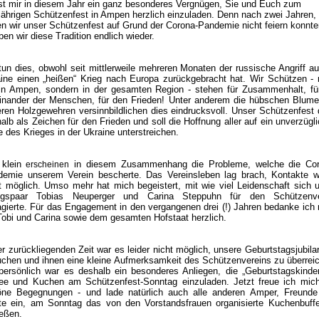
st mir in diesem Jahr ein ganz besonderes Vergnügen, Sie und Euch zum
jährigen Schützenfest in Ampen herzlich einzuladen. Denn nach zwei Jahren, 
n wir unser Schützenfest auf Grund der Corona-Pandemie nicht feiern konnte
ben wir diese Tradition endlich wieder.
tun dies, obwohl seit mittlerweile mehreren Monaten der russische Angriff au
ine einen „heißen“ Krieg nach Europa zurückgebracht hat. Wir Schützen - 
in Ampen, sondern in der gesamten Region - stehen für Zusammenhalt, fü
inander der Menschen, für den Frieden! Unter anderem die hübschen Blum
ren Holzgewehren versinnbildlichen dies eindrucksvoll. Unser Schützenfest 
alb als Zeichen für den Frieden und soll die Hoffnung aller auf ein unverzügl
 des Krieges in der Ukraine unterstreichen.
 klein
in diesem Zusammenhang die Probleme, welche die Cor
erscheinen
emie unserem Verein bescherte. Das Vereinsleben lag brach, Kontakte 
t möglich. Umso mehr hat mich begeistert, mit wie viel Leidenschaft sich 
igspaar Tobias Neuperger und Carina Steppuhn für den Schützenve
gierte. Für das Engagement in den vergangenen drei (!) Jahren bedanke ich
Tobi und Carina sowie dem gesamten Hofstaat herzlich.
er zurückliegenden Zeit war es leider nicht möglich, unsere Geburtstagsjubila
chen und ihnen eine kleine Aufmerksamkeit des Schützenvereins zu überrei
persönlich war es deshalb ein besonderes Anliegen, die „Geburtstagskinde
ee und Kuchen am Schützenfest-Sonntag einzuladen. Jetzt freue ich mic
öne Begegnungen - und lade natürlich auch alle anderen Amper, Freunde
e ein, am Sonntag das von den Vorstandsfrauen organisierte Kuchenbuff
eßen.