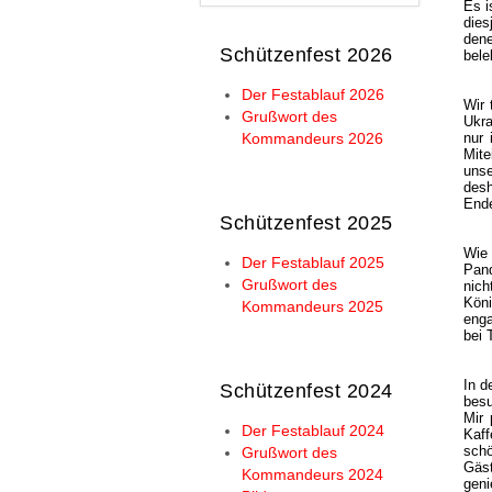
Es i
dies
dene
Schützenfest 2026
bele
Der Festablauf 2026
Wir 
Grußwort des
Ukra
nur 
Kommandeurs 2026
Mite
unse
desh
Ende
Schützenfest 2025
Wie
Der Festablauf 2025
Pand
Grußwort des
nich
Kön
Kommandeurs 2025
enga
bei 
In d
Schützenfest 2024
besu
Mir 
Der Festablauf 2024
Kaff
sch
Grußwort des
Gäst
Kommandeurs 2024
geni