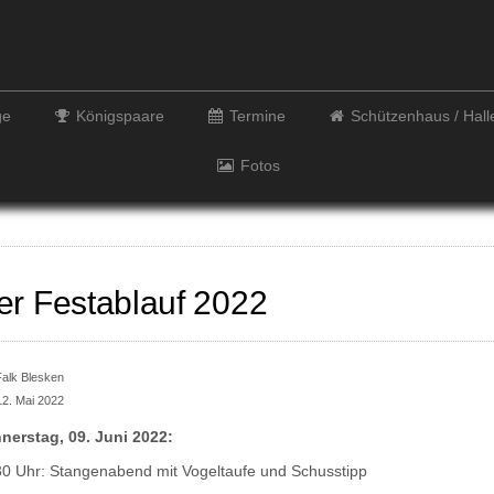
ge
Königspaare
Termine
Schützenhaus / Hal
Fotos
er Festablauf 2022
Falk Blesken
12. Mai 2022
nerstag, 09. Juni 2022:
30 Uhr: Stangenabend mit Vogeltaufe und Schusstipp